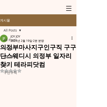
게시물
All Posts
JOY JOY
All Posts
2024년 2월 19일
2분 분량
의정부마사지구인구직 구구
마사지
단스웨디시 의정부 일자리
에스테틱
찾기 테라피닷컴
왁싱
별점 5점 중 NaN점을 주었습니다.
구인구직