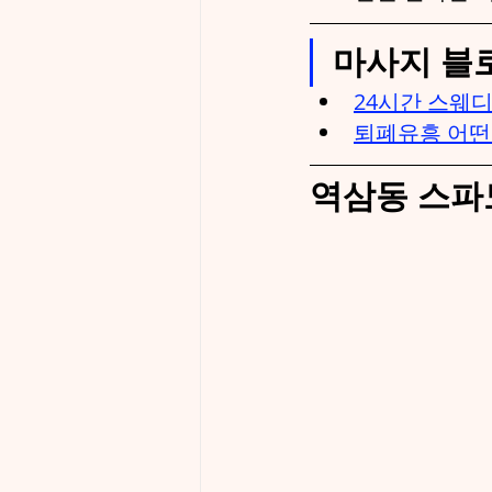
마사지 블
24시간 스웨
퇴폐유흥 어떤
역삼동 스파