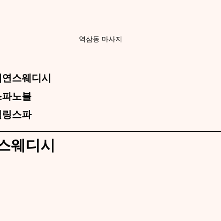
역삼동 마사지
태연스웨디시
스파노블
힐링스파
연스웨디시