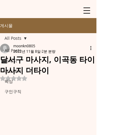
게시물
All Posts
moonkn0805
All Posts
2022년 11월 8일
2분 분량
달서구 마사지, 이곡동 타이
마사지
마사지 더타이
에스테틱
별점 5점 중 NaN점을 주었습니다.
왁싱
구인구직